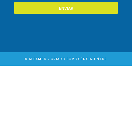
ENVIAR
© ALBAMED • CRIADO POR AGÊNCIA TRÍADE