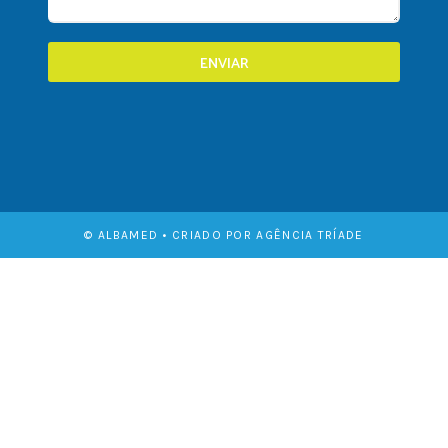
ENVIAR
© ALBAMED • CRIADO POR AGÊNCIA TRÍADE