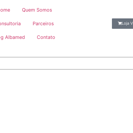
ome
Quem Somos
nsultoria
Parceiros
Loja V
og Albamed
Contato