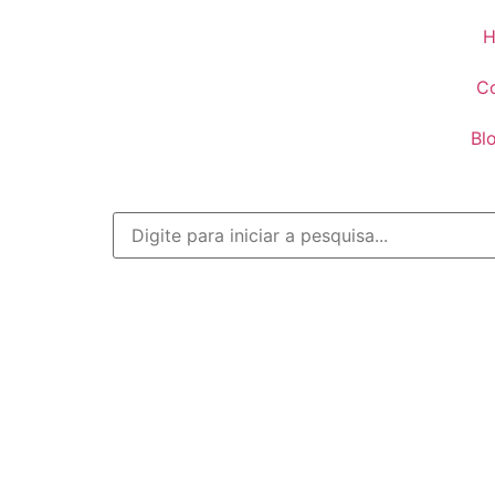
H
Co
Bl