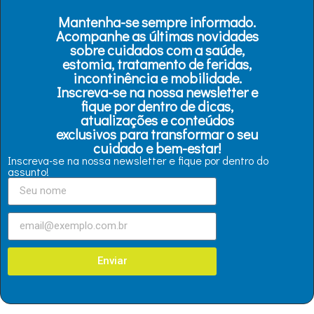
Mantenha-se sempre informado.
Acompanhe as últimas novidades
sobre cuidados com a saúde,
estomia, tratamento de feridas,
incontinência e mobilidade.
Inscreva-se na nossa newsletter e
fique por dentro de dicas,
atualizações e conteúdos
exclusivos para transformar o seu
cuidado e bem-estar!
Inscreva-se na nossa newsletter e fique por dentro do
assunto!
Enviar