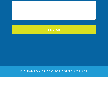
ENVIAR
© ALBAMED • CRIADO POR AGÊNCIA TRÍADE