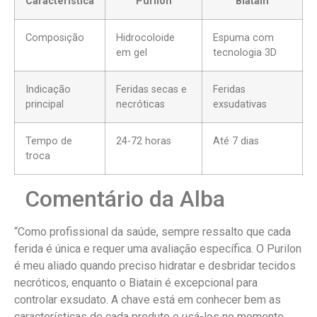
Característica
Purilon
Biatain
Composição
Hidrocoloide
Espuma com
em gel
tecnologia 3D
Indicação
Feridas secas e
Feridas
principal
necróticas
exsudativas
Tempo de
24-72 horas
Até 7 dias
troca
Comentário da Alba
“Como profissional da saúde, sempre ressalto que cada
ferida é única e requer uma avaliação específica. O Purilon
é meu aliado quando preciso hidratar e desbridar tecidos
necróticos, enquanto o Biatain é excepcional para
controlar exsudato. A chave está em conhecer bem as
características de cada produto e usá-los no momento