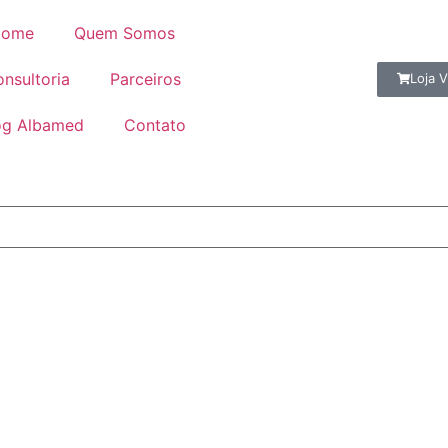
ome
Quem Somos
nsultoria
Parceiros
Loja V
og Albamed
Contato