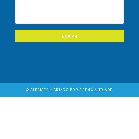
ENVIAR
© ALBAMED • CRIADO POR AGÊNCIA TRÍADE