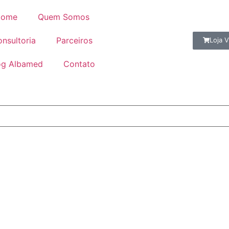
ome
Quem Somos
nsultoria
Parceiros
Loja V
og Albamed
Contato