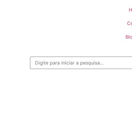
H
Co
Bl