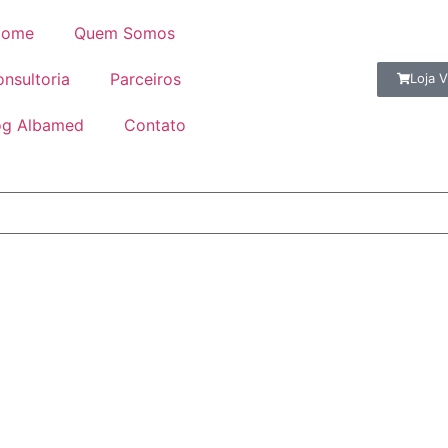
ome
Quem Somos
nsultoria
Parceiros
Loja V
og Albamed
Contato