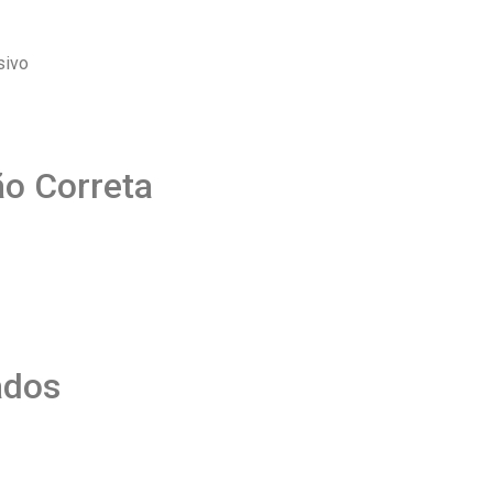
sivo
ão Correta
ados